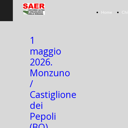
Home
Chi
1
maggio
2026.
Monzuno
/
Castiglione
dei
Pepoli
(BO).