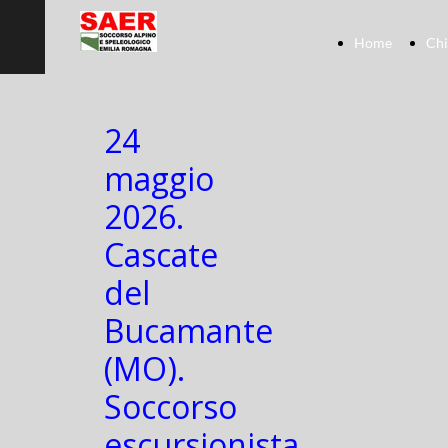
Home
Chi
24
maggio
2026.
Cascate
del
Bucamante
(MO).
Soccorso
escursionista.