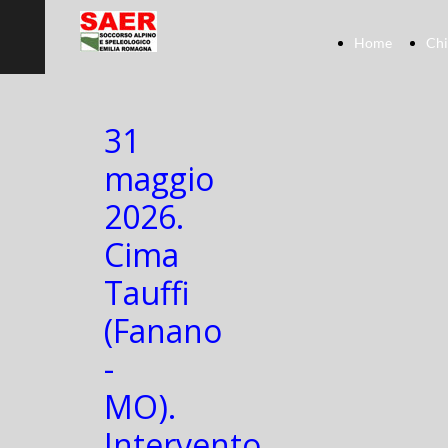
Home
Chi
31
maggio
2026.
Cima
Tauffi
(Fanano
-
MO).
Intervento