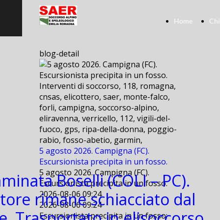
Home
Chi
blog-detail
Interventi di soccorso, 118, romagna,
cnsas, elicottero, saer, monte-falco,
forli, campigna, soccorso-alpino,
eliravenna, verricello, 112, vigili-del-
fuoco, gps, ripa-della-donna, poggio-
rabio, fosso-abetio, garmin,
5 agosto 2026. Campigna (FC).
Escursionista precipita in un fosso.
5 agosto 2026. Campigna (FC).
minata Boselli (COLI – PC).
Escursionista precipita in un fosso.
ltore rimane schiacciato dal
2026-08-06 09:24
2026-08-06 09:24
e. Trasportato in elisoccorso
Escursionista precipita in un fosso: