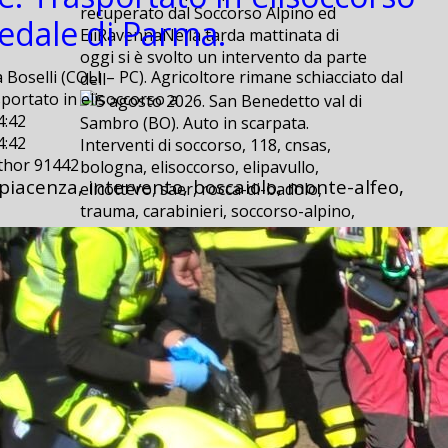
recuperato dal Soccorso Alpino ed
pedale di Parma.
EliRavennaNella tarda mattinata di
oggi si è svolto un intervento da parte
 Boselli (COLI – PC). Agricoltore rimane schiacciato dal
dell
sportato in elisoccorso a
4:42
4:42
Interventi di soccorso, 118, cnsas,
uthor 91442
bologna, elisoccorso, elipavullo,
 piacenza, intervento, boscaiolo, monte-alfeo,
elicottero, saer, rocca-di-badolo,
trauma, carabinieri, soccorso-alpino,
scarpata, 112, vigili-dle-fuoco, emilia-
est, san-benedetto, val-di-sambro,
provinciale,
5 agosto 2026. San Benedetto val di
Sambro (BO). Auto in scarpata.
5 agosto 2026. San Benedetto val di
Sambro (BO). Auto in scarpata.
2026-08-06 09:20
2026-08-06 09:20
E’ successo ieri, poco dopo le ore 15,