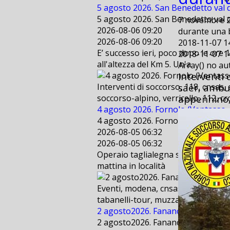
5 agosto 2026. San Benedetto val d
5 agosto 2026. San Benedetto val d
7 novembre 20
2026-08-06 09:20
durante una 
2026-08-06 09:20
2018-11-07 1
E’ successo ieri, poco dopo le ore 
2018-11-07 1
all'altezza del Km 5. Un'a
Array() no a
Interventi 
saer, ambul
Interventi di soccorso, 118, cnsas,
appennino, 
soccorso-alpino, verricello, 112, cr
4 agosto 2026. Fornolo (Ventasso - 
4 agosto 2026. Fornolo (Ventasso - 
2026-08-05 06:32
2026-08-05 06:32
Operaio taglialegna scivola per cir
mattina in località
Eventi, modena, cnsas, bologna, sae
tabanelli-tour, muzzarelli, freestyl
2 agosto2026. Fanano (MO) . Suppo
2 agosto2026. Fanano (MO) . Suppo