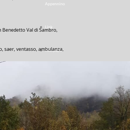
Appennino
Link
an Benedetto Val di Sambro,
ero, saer, ventasso, ambulanza,
Wallpaper
ulloL’incidente è avvenuto questa
-in-belvedere, duca-degli-abruzzi,