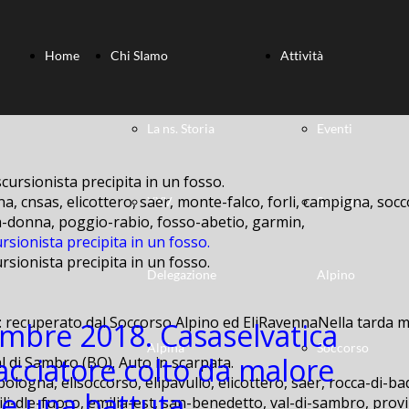
Home
Chi SIamo
Attività
La ns. Storia
Eventi
a, cnsas, elicottero, saer, monte-falco, forli, campigna, socc
XXV
Soccorso
lla-donna, poggio-rabio, fosso-abetio, garmin,
rsionista precipita in un fosso.
rsionista precipita in un fosso.
Delegazione
Alpino
: recuperato dal Soccorso Alpino ed EliRavennaNella tarda ma
mbre 2018. Casaselvatica
Alpina
Soccorso
Cacciatore colto da malore
bologna, elisoccorso, elipavullo, elicottero, saer, rocca-di-ba
e una battuta.
ili-dle-fuoco, emilia-est, san-benedetto, val-di-sambro, provi