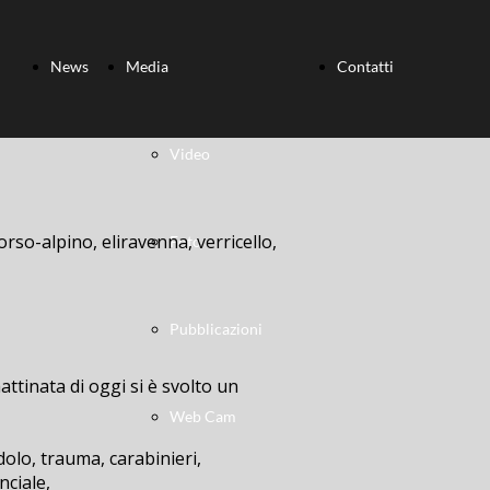
News
Media
Contatti
Video
orso-alpino, eliravenna, verricello,
Foto
Pubblicazioni
ttinata di oggi si è svolto un
Web Cam
dolo, trauma, carabinieri,
nciale,