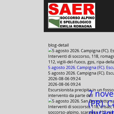
blog-detail
Interventi di soccorso, 118, romagn
112, vigili-del-fuoco, gps, ripa-de
5 agosto 2026. Campigna (FC). Escu
5 agosto 2026. Campigna (FC). Escu
2026-08-06 09:24
2026-08-06 09:24
Escursionista precipita in un fosso
7 nove
intervento da parte dell
(PR). 
Interventi di soccorso, 118, cnsas, 
durant
soccorso-alpino, scarpata, 112, vig