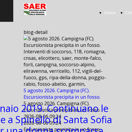
Home
Chi
blog-detail
Interventi di soccorso, 118, romagna,
cnsas, elicottero, saer, monte-falco,
forli, campigna, soccorso-alpino,
eliravenna, verricello, 112, vigili-del-
fuoco, gps, ripa-della-donna, poggio-
rabio, fosso-abetio, garmin,
5 agosto 2026. Campigna (FC).
Escursionista precipita in un fosso.
5 agosto 2026. Campigna (FC).
naio 2019. Continuano le
Escursionista precipita in un fosso.
e a Spinello di Santa Sofia
2026-08-06 09:24
2026-08-06 09:24
er una donna scomparsa.
Escursionista precipita in un fosso: