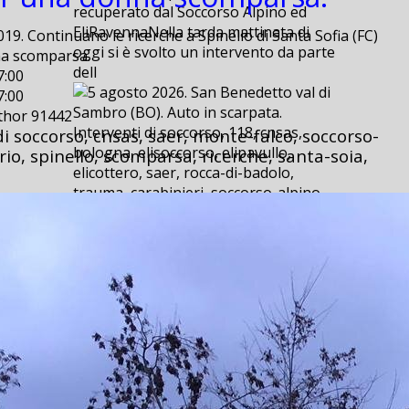
recuperato dal Soccorso Alpino ed
EliRavennaNella tarda mattinata di
19. Continuano le ricerche a Spinello di Santa Sofia (FC)
oggi si è svolto un intervento da parte
a scomparsa.
dell
7:00
7:00
uthor 91442
Interventi di soccorso, 118, cnsas,
di soccorso, cnsas, saer, monte-falco, soccorso-
bologna, elisoccorso, elipavullo,
orio, spinello, scomparsa, ricerche, santa-soia,
elicottero, saer, rocca-di-badolo,
trauma, carabinieri, soccorso-alpino,
scarpata, 112, vigili-dle-fuoco, emilia-
est, san-benedetto, val-di-sambro,
provinciale,
5 agosto 2026. San Benedetto val di
Sambro (BO). Auto in scarpata.
5 agosto 2026. San Benedetto val di
Sambro (BO). Auto in scarpata.
2026-08-06 09:20
2026-08-06 09:20
E’ successo ieri, poco dopo le ore 15,