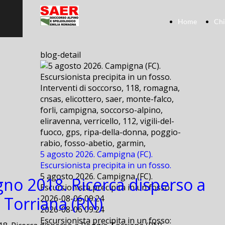
Home
Chi
blog-detail
Interventi di soccorso, 118, romagna,
cnsas, elicottero, saer, monte-falco,
forli, campigna, soccorso-alpino,
eliravenna, verricello, 112, vigili-del-
fuoco, gps, ripa-della-donna, poggio-
rabio, fosso-abetio, garmin,
5 agosto 2026. Campigna (FC).
Escursionista precipita in un fosso.
5 agosto 2026. Campigna (FC).
gno 2018. Ricerca disperso a
Escursionista precipita in un fosso.
 Torriana (RN)
2026-08-06 09:24
2026-08-06 09:24
Escursionista precipita in un fosso: