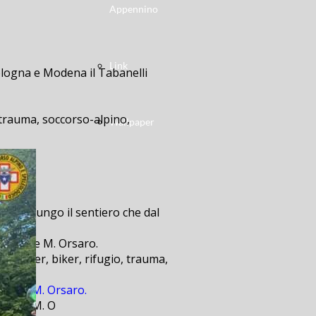
Appennino
Link
Bologna e Modena il Tabanelli
 trauma, soccorso-alpino,
Wallpaper
 che, lungo il sentiero che dal
ro, saer, biker, rifugio, trauma,
tazione M. Orsaro.
tazione M. O