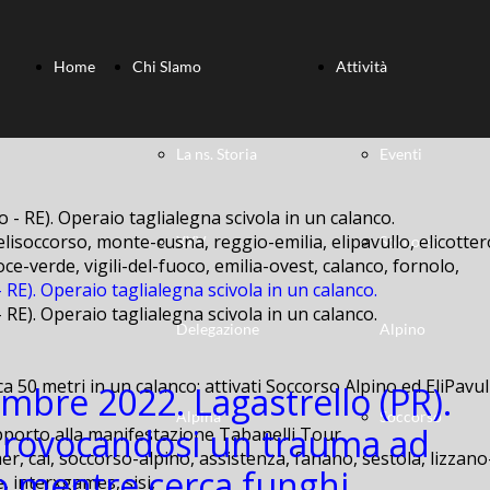
Home
Chi SIamo
Attività
La ns. Storia
Eventi
 elisoccorso, monte-cusna, reggio-emilia, elipavullo, elicott
XXV
Soccorso
oce-verde, vigili-del-fuoco, emilia-ovest, calanco, fornolo,
RE). Operaio taglialegna scivola in un calanco.
RE). Operaio taglialegna scivola in un calanco.
Delegazione
Alpino
ca 50 metri in un calanco: attivati Soccorso Alpino ed EliPav
embre 2022. Lagastrello (PR).
Alpina
Soccorso
rovocandosi un trauma ad
r, cai, soccorso-alpino, assistenza, fanano, sestola, lizzano
o mentre cerca funghi.
e, interxgames, sisi,