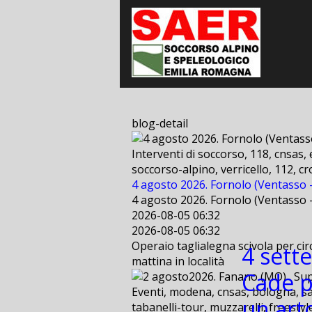
blog-detail
Interventi di soccorso, 118, cnsas,
soccorso-alpino, verricello, 112, cr
4 agosto 2026. Fornolo (Ventasso - 
4 agosto 2026. Fornolo (Ventasso - 
2026-08-05 06:32
2026-08-05 06:32
Operaio taglialegna scivola per cir
4 sett
mattina in località
Cade p
Eventi, modena, cnsas, bologna, sae
un art
tabanelli-tour, muzzarelli, freestyl