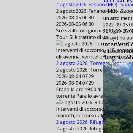
2 agosto2026. Fanano (MO) . Suppo
2 agosto2026. Fanano (MO) . Suppo
4 settembre 2
2026-08-05 06:30
un arto mentr
2026-08-05 06:30
2022-09-05 0
Si è svolto nei giorni 31 luglio, 1
2022-09-05 0
Tour. Si è trattato di un
Array() no a
Interventi 
elisoccorso
Interventi di soccorso, 118, romagn
funghi, socc
eliravenna, verricello, torrente, 112
2 agosto 2026. Torrente Para ( Ver
2 agosto 2026. Torrente Para ( Ver
2026-08-04 07:29
2026-08-04 07:29
Erano le ore 19:00 di questa sera 
torrente Para lo avrebb
Interventi di soccorso, 118, parma,
mariotti, soccorso-alpino, 112,
2 agosto 2026. Rifugio Mariotti (Cor
2 agosto 2026. Rifugio Mariotti (Cor