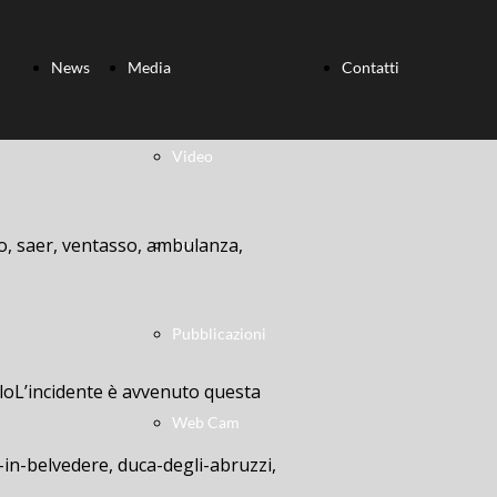
News
Media
Contatti
Video
ero, saer, ventasso, ambulanza,
Foto
Pubblicazioni
ulloL’incidente è avvenuto questa
Web Cam
-in-belvedere, duca-degli-abruzzi,