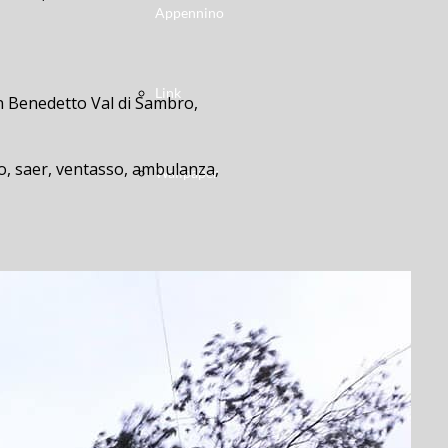
Appennino
Link
an Benedetto Val di Sambro,
ero, saer, ventasso, ambulanza,
Wallpaper
ulloL’incidente è avvenuto questa
-in-belvedere, duca-degli-abruzzi,