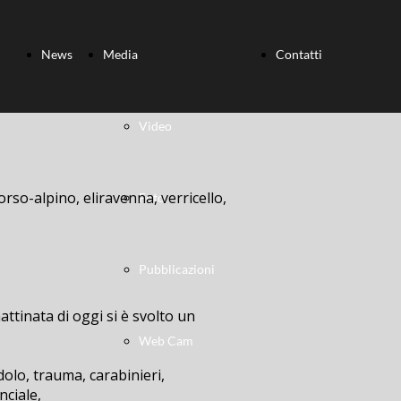
News
Media
Contatti
Video
orso-alpino, eliravenna, verricello,
Foto
Pubblicazioni
ttinata di oggi si è svolto un
Web Cam
dolo, trauma, carabinieri,
nciale,