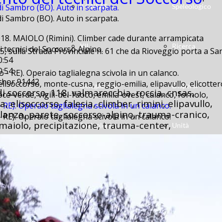
i Sambro (BO). Auto in scarpata.
Il CNSAS
Speleologico
.
i Sambro (BO). Auto in scarpata.
18. MAIOLO (Rimini). Climber cade durante arrampicata
XII
Ricerca
 tecnici del Soccorso Alpino.
15, sulla Strada Provinciale n. 61 che da Rioveggio porta a S
0:54
0:54
uthor 91442
 elisoccorso, monte-cusna, reggio-emilia, elipavullo, elicott
Delegazione
Dispersi
di soccorso, 118, valmarecchia, roccia, cnsas,
oce-verde, vigili-del-fuoco, emilia-ovest, calanco, fornolo,
 elisoccorso, falesia, climber, rimini, elipavullo,
RE). Operaio taglialegna scivola in un calanco.
lanza, parete, soccorso-alpino, trauma-cranico,
RE). Operaio taglialegna scivola in un calanco.
maiolo, precipitazione, trauma-center,
Speleologica
Unità
ca 50 metri in un calanco: attivati Soccorso Alpino ed EliPav
Diventa
Cinofile
r, cai, soccorso-alpino, assistenza, fanano, sestola, lizzano
e, interxgames, sisi,
rto alla manifestazione Tabanelli Tour.
Volontario
Elisoccorso
rto alla manifestazione Tabanelli Tour.