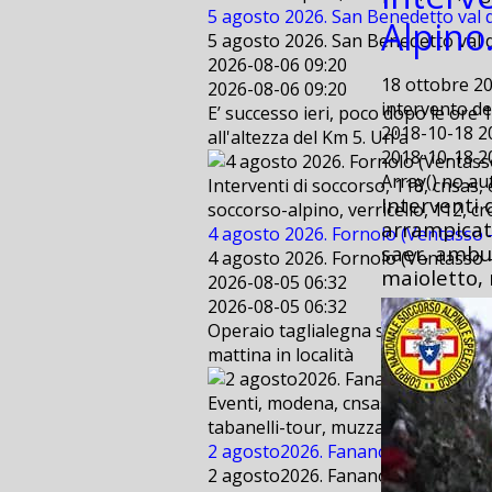
5 agosto 2026. San Benedetto val d
Alpino
5 agosto 2026. San Benedetto val d
2026-08-06 09:20
18 ottobre 20
2026-08-06 09:20
intervento dei
E’ successo ieri, poco dopo le ore 
2018-10-18 2
all'altezza del Km 5. Un'a
2018-10-18 2
Array() no a
Interventi di soccorso, 118, cnsas,
Interventi 
soccorso-alpino, verricello, 112, cr
arrampicata,
4 agosto 2026. Fornolo (Ventasso - 
saer, ambu
4 agosto 2026. Fornolo (Ventasso - 
maioletto, 
2026-08-05 06:32
2026-08-05 06:32
Operaio taglialegna scivola per cir
mattina in località
Eventi, modena, cnsas, bologna, sae
tabanelli-tour, muzzarelli, freestyl
2 agosto2026. Fanano (MO) . Suppo
2 agosto2026. Fanano (MO) . Suppo