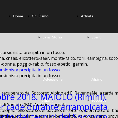
Home
Chi SIamo
Attività
La ns. Storia
Eventi
a, cnsas, elicottero, saer, monte-falco, forli, campigna, socc
XXV
Soccorso
lla-donna, poggio-rabio, fosso-abetio, garmin,
rsionista precipita in un fosso.
rsionista precipita in un fosso.
Delegazione
Alpino
: recuperato dal Soccorso Alpino ed EliRavennaNella tarda ma
obre 2018. MAIOLO (Rimini).
Alpina
Soccorso
r cade durante arrampicata
bologna, elisoccorso, elipavullo, elicottero, saer, rocca-di-ba
ento dei tecnici del Soccorso
ili-dle-fuoco, emilia-est, san-benedetto, val-di-sambro, provi