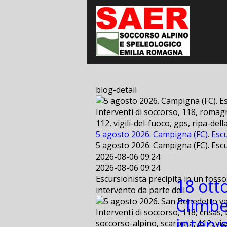
blog-detail
Interventi di soccorso, 118, romagn
112, vigili-del-fuoco, gps, ripa-de
5 agosto 2026. Campigna (FC). Escu
5 agosto 2026. Campigna (FC). Escu
2026-08-06 09:24
2026-08-06 09:24
Escursionista precipita in un fosso
18 ott
intervento da parte dell
Climbe
Interventi di soccorso, 118, cnsas, 
interv
soccorso-alpino, scarpata, 112, vig