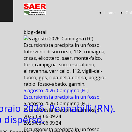
Home
Chi
blog-detail
Interventi di soccorso, 118, romagna,
cnsas, elicottero, saer, monte-falco,
forli, campigna, soccorso-alpino,
eliravenna, verricello, 112, vigili-del-
fuoco, gps, ripa-della-donna, poggio-
rabio, fosso-abetio, garmin,
5 agosto 2026. Campigna (FC).
Escursionista precipita in un fosso.
5 agosto 2026. Campigna (FC).
braio 2026. Pennabilli (RN).
Escursionista precipita in un fosso.
a disperso.
2026-08-06 09:24
2026-08-06 09:24
Escursionista precipita in un fosso: