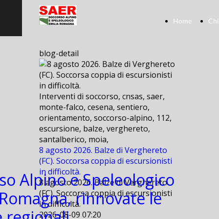
Home
Chi
blog-detail
Interventi di soccorso, cnsas, saer,
monte-falco, cesena, sentiero,
orientamento, soccorso-alpino, 112,
escursione, balze, verghereto,
santalberico, moia,
8 agosto 2026. Balze di Verghereto
(FC). Soccorsa coppia di escursionisti
in difficoltà.
so Alpino e Speleologico
8 agosto 2026. Balze di Verghereto
-Romagna, rinnovate le
(FC). Soccorsa coppia di escursionisti
in difficoltà.
 regionali.
2026-08-09 07:20