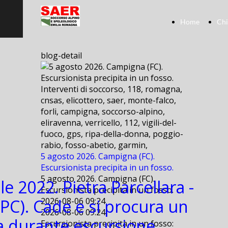
Home
Chi
blog-detail
Interventi di soccorso, 118, romagna,
cnsas, elicottero, saer, monte-falco,
forli, campigna, soccorso-alpino,
eliravenna, verricello, 112, vigili-del-
fuoco, gps, ripa-della-donna, poggio-
rabio, fosso-abetio, garmin,
5 agosto 2026. Campigna (FC).
Escursionista precipita in un fosso.
5 agosto 2026. Campigna (FC).
le 2022. Pietra Parcellara -
Escursionista precipita in un fosso.
(PC). Cade e si procura un
2026-08-06 09:24
2026-08-06 09:24
 durante escursione.
Escursionista precipita in un fosso: