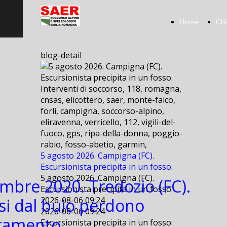
Home
Chi
blog-detail
Interventi di soccorso, 118, romagna,
cnsas, elicottero, saer, monte-falco,
forli, campigna, soccorso-alpino,
eliravenna, verricello, 112, vigili-del-
fuoco, gps, ripa-della-donna, poggio-
rabio, fosso-abetio, garmin,
5 agosto 2026. Campigna (FC).
Escursionista precipita in un fosso.
5 agosto 2026. Campigna (FC).
mbre 2020. Tredozio (FC).
Escursionista precipita in un fosso.
si dal buio perdono
2026-08-06 09:24
2026-08-06 09:24
ntamento.
Escursionista precipita in un fosso: