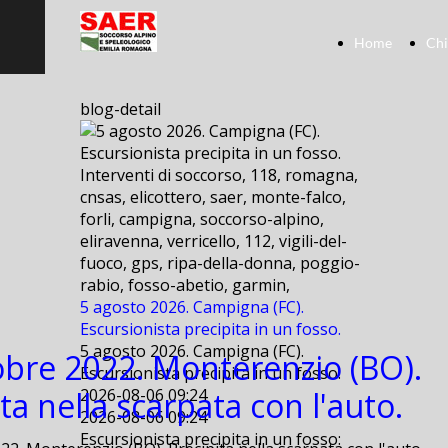
Home
Chi
blog-detail
Interventi di soccorso, 118, romagna,
cnsas, elicottero, saer, monte-falco,
forli, campigna, soccorso-alpino,
eliravenna, verricello, 112, vigili-del-
fuoco, gps, ripa-della-donna, poggio-
rabio, fosso-abetio, garmin,
5 agosto 2026. Campigna (FC).
Escursionista precipita in un fosso.
5 agosto 2026. Campigna (FC).
obre 2022. Monterenzio (BO).
Escursionista precipita in un fosso.
ta nella scarpata con l'auto.
2026-08-06 09:24
2026-08-06 09:24
Escursionista precipita in un fosso: