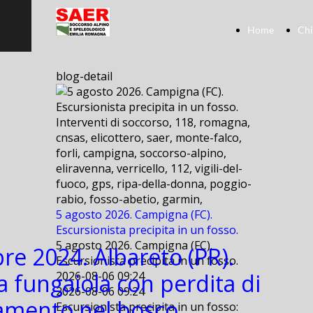
Home
Chi
blog-detail
Interventi di soccorso, 118, romagna,
cnsas, elicottero, saer, monte-falco,
forli, campigna, soccorso-alpino,
eliravenna, verricello, 112, vigili-del-
fuoco, gps, ripa-della-donna, poggio-
rabio, fosso-abetio, garmin,
5 agosto 2026. Campigna (FC).
Escursionista precipita in un fosso.
5 agosto 2026. Campigna (FC).
bre 2024. Albareto (PR).
Escursionista precipita in un fosso.
a fungaiola con perdita di
2026-08-06 09:24
2026-08-06 09:24
amento nel bosco.
Escursionista precipita in un fosso: