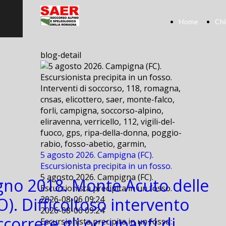
Home
Chi
blog-detail
Interventi di soccorso, 118, romagna,
cnsas, elicottero, saer, monte-falco,
forli, campigna, soccorso-alpino,
eliravenna, verricello, 112, vigili-del-
fuoco, gps, ripa-della-donna, poggio-
rabio, fosso-abetio, garmin,
5 agosto 2026. Campigna (FC).
Escursionista precipita in un fosso.
5 agosto 2026. Campigna (FC).
gno 2018. Monte Acuto delle
Escursionista precipita in un fosso.
O). Difficoltoso intervento
2026-08-06 09:24
2026-08-06 09:24
ccorrere gli occupanti di
Escursionista precipita in un fosso: