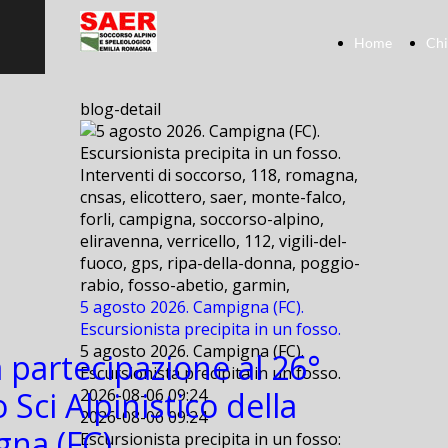
Home
Chi
blog-detail
Interventi di soccorso, 118, romagna,
cnsas, elicottero, saer, monte-falco,
forli, campigna, soccorso-alpino,
eliravenna, verricello, 112, vigili-del-
fuoco, gps, ripa-della-donna, poggio-
rabio, fosso-abetio, garmin,
5 agosto 2026. Campigna (FC).
Escursionista precipita in un fosso.
5 agosto 2026. Campigna (FC).
 partecipazione al 26°
Escursionista precipita in un fosso.
Sci Alpinistico della
2026-08-06 09:24
2026-08-06 09:24
na (FC).
Escursionista precipita in un fosso: