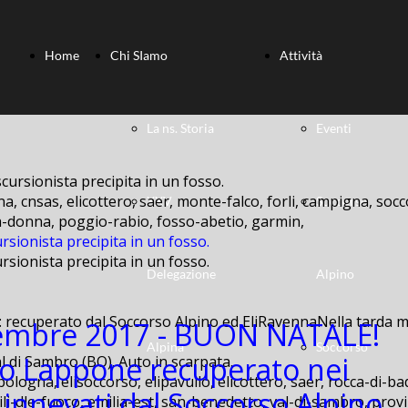
Home
Chi SIamo
Attività
La ns. Storia
Eventi
a, cnsas, elicottero, saer, monte-falco, forli, campigna, socc
XXV
Soccorso
lla-donna, poggio-rabio, fosso-abetio, garmin,
rsionista precipita in un fosso.
rsionista precipita in un fosso.
Delegazione
Alpino
: recuperato dal Soccorso Alpino ed EliRavennaNella tarda ma
embre 2017 - BUON NATALE!
Alpina
Soccorso
o Lappone recuperato nei
bologna, elisoccorso, elipavullo, elicottero, saer, rocca-di-ba
 innevati dal Soccorso Alpino
ili-dle-fuoco, emilia-est, san-benedetto, val-di-sambro, provi