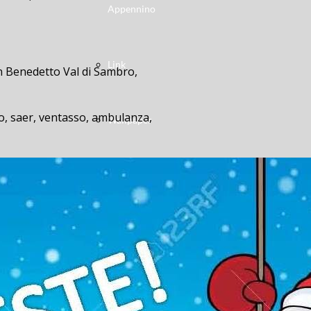
Appennino
Link
an Benedetto Val di Sambro,
ero, saer, ventasso, ambulanza,
Wallpaper
ulloL’incidente è avvenuto questa
-in-belvedere, duca-degli-abruzzi,