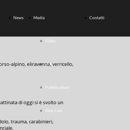
News
Media
Contatti
Video
orso-alpino, eliravenna, verricello,
Foto
Pubblicazioni
ttinata di oggi si è svolto un
Web Cam
dolo, trauma, carabinieri,
nciale,