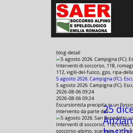
blog-detail
Interventi di soccorso, 118, romagn
112, vigili-del-fuoco, gps, ripa-de
5 agosto 2026. Campigna (FC). Escu
5 agosto 2026. Campigna (FC). Escu
2026-08-06 09:24
2026-08-06 09:24
Escursionista precipita in un fosso
25 dic
intervento da parte dell
Anzian
Interventi di soccorso, 118, cnsas, 
boschi
soccorso-alpino, scarpata, 112, vig