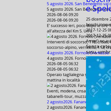
5 agosto 2026. San Benedetto val d
e Spel
5 agosto 2026. San Benedetto val d
2026-08-06 09:20
25 dicembre 
2026-08-06 09:20
boschi inneva
E’ successo ieri, poco dopo le ore 
2017-12-25 0
all'altezza del Km 5. Un'a
2017-12-25 0
Array() no a
Interventi di soccorso, 118, cnsas,
Senza categ
soccorso-alpino, verricello, 112, cr
sasu, umbr
4 agosto 2026. Fornolo (Ventasso - 
4 agosto 2026. Fornolo (Ventasso - 
2026-08-05 06:32
2026-08-05 06:32
Operaio taglialegna scivola per cir
mattina in località
Eventi, modena, cnsas, bologna, sae
tabanelli-tour, muzzarelli, freestyl
2 agosto2026. Fanano (MO) . Suppo
2 agosto2026. Fanano (MO) . Suppo