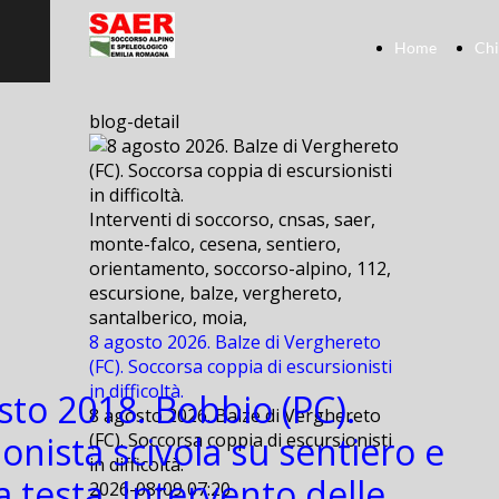
Home
Chi
blog-detail
Interventi di soccorso, cnsas, saer,
monte-falco, cesena, sentiero,
orientamento, soccorso-alpino, 112,
escursione, balze, verghereto,
santalberico, moia,
8 agosto 2026. Balze di Verghereto
(FC). Soccorsa coppia di escursionisti
in difficoltà.
sto 2018. Bobbio (PC).
8 agosto 2026. Balze di Verghereto
onista scivola su sentiero e
(FC). Soccorsa coppia di escursionisti
in difficoltà.
a testa. Intervento delle
2026-08-09 07:20