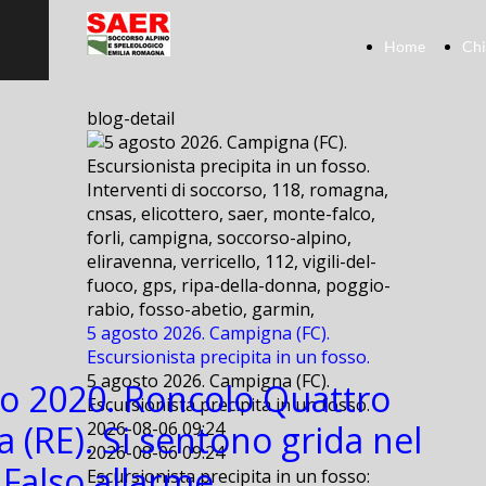
Home
Chi
blog-detail
Interventi di soccorso, 118, romagna,
cnsas, elicottero, saer, monte-falco,
forli, campigna, soccorso-alpino,
eliravenna, verricello, 112, vigili-del-
fuoco, gps, ripa-della-donna, poggio-
rabio, fosso-abetio, garmin,
5 agosto 2026. Campigna (FC).
Escursionista precipita in un fosso.
5 agosto 2026. Campigna (FC).
o 2020. Roncolo Quattro
Escursionista precipita in un fosso.
a (RE). Si sentono grida nel
2026-08-06 09:24
2026-08-06 09:24
 Falso allarme.
Escursionista precipita in un fosso: