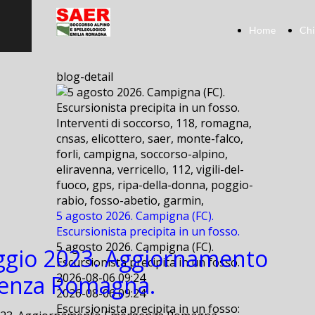
Home
Chi
blog-detail
Interventi di soccorso, 118, romagna,
cnsas, elicottero, saer, monte-falco,
forli, campigna, soccorso-alpino,
eliravenna, verricello, 112, vigili-del-
fuoco, gps, ripa-della-donna, poggio-
rabio, fosso-abetio, garmin,
5 agosto 2026. Campigna (FC).
Escursionista precipita in un fosso.
5 agosto 2026. Campigna (FC).
gio 2023. Aggiornamento
Escursionista precipita in un fosso.
enza Romagna.
2026-08-06 09:24
2026-08-06 09:24
Escursionista precipita in un fosso: