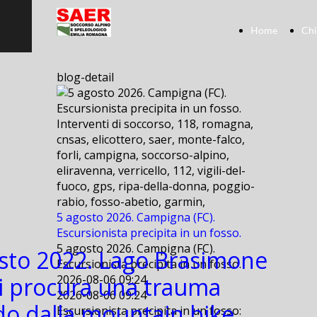
Home
Chi
blog-detail
Interventi di soccorso, 118, romagna,
cnsas, elicottero, saer, monte-falco,
forli, campigna, soccorso-alpino,
eliravenna, verricello, 112, vigili-del-
fuoco, gps, ripa-della-donna, poggio-
rabio, fosso-abetio, garmin,
5 agosto 2026. Campigna (FC).
Escursionista precipita in un fosso.
5 agosto 2026. Campigna (FC).
sto 2022. Lago Brasimone
Escursionista precipita in un fosso.
Si procura una trauma
2026-08-06 09:24
2026-08-06 09:24
o dalla mountain bike.
Escursionista precipita in un fosso: