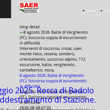
Home
Chi
blog-detail
Interventi di soccorso, cnsas, saer,
monte-falco, cesena, sentiero,
orientamento, soccorso-alpino, 112,
escursione, balze, verghereto,
santalberico, moia,
8 agosto 2026. Balze di Verghereto
(FC). Soccorsa coppia di escursionisti
in difficoltà.
gio 2025. Rocca di Badolo
8 agosto 2026. Balze di Verghereto
Addestramento di Stazione.
(FC). Soccorsa coppia di escursionisti
in difficoltà.
2026-08-09 07:20