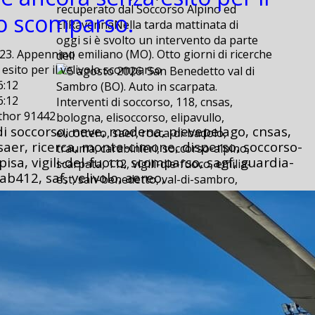
recuperato dal Soccorso Alpino ed
lo scomparso.
EliRavennaNella tarda mattinata di
oggi si è svolto un intervento da parte
23. Appennino emiliano (MO). Otto giorni di ricerche
dell
esito per il velivolo scomparso
6:12
6:12
Interventi di soccorso, 118, cnsas,
uthor 91442
bologna, elisoccorso, elipavullo,
di soccorso, neve, modena, pievepelago, cnsas,
elicottero, saer, rocca-di-badolo,
 saer, ricerca, monte-cimone, disperso, soccorso-
trauma, carabinieri, soccorso-alpino,
 pisa, vigili-del-fuoco, scomparso, sagf, guardia-
scarpata, 112, vigili-dle-fuoco, emilia-
ab412, saf, velivolo, aereo,
est, san-benedetto, val-di-sambro,
provinciale,
5 agosto 2026. San Benedetto val di
Sambro (BO). Auto in scarpata.
5 agosto 2026. San Benedetto val di
Sambro (BO). Auto in scarpata.
2026-08-06 09:20
2026-08-06 09:20
E’ successo ieri, poco dopo le ore 15,