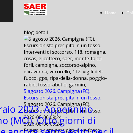
Home
Chi
blog-detail
Interventi di soccorso, 118, romagna,
cnsas, elicottero, saer, monte-falco,
forli, campigna, soccorso-alpino,
eliravenna, verricello, 112, vigili-del-
fuoco, gps, ripa-della-donna, poggio-
rabio, fosso-abetio, garmin,
5 agosto 2026. Campigna (FC).
Escursionista precipita in un fosso.
5 agosto 2026. Campigna (FC).
raio 2023. Appennino
Escursionista precipita in un fosso.
no (MO). Otto giorni di
2026-08-06 09:24
2026-08-06 09:24
e ancora senza esito per il
Escursionista precipita in un fosso: