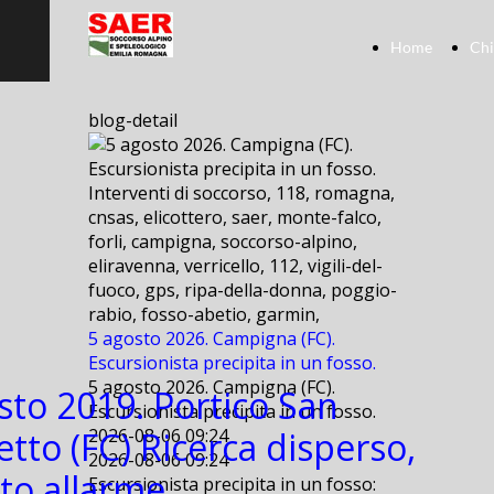
Home
Chi
blog-detail
Interventi di soccorso, 118, romagna,
cnsas, elicottero, saer, monte-falco,
forli, campigna, soccorso-alpino,
eliravenna, verricello, 112, vigili-del-
fuoco, gps, ripa-della-donna, poggio-
rabio, fosso-abetio, garmin,
5 agosto 2026. Campigna (FC).
Escursionista precipita in un fosso.
5 agosto 2026. Campigna (FC).
sto 2019. Portico San
Escursionista precipita in un fosso.
tto (FC) Ricerca disperso,
2026-08-06 09:24
2026-08-06 09:24
to allarme.
Escursionista precipita in un fosso: