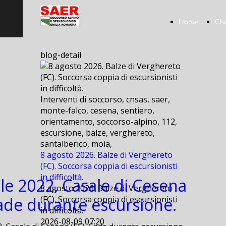
Home
Chi
blog-detail
Interventi di soccorso, cnsas, saer,
monte-falco, cesena, sentiero,
orientamento, soccorso-alpino, 112,
escursione, balze, verghereto,
santalberico, moia,
8 agosto 2026. Balze di Verghereto
(FC). Soccorsa coppia di escursionisti
in difficoltà.
ile 2022. Casale di Cesena
8 agosto 2026. Balze di Verghereto
Cade durante escursione.
(FC). Soccorsa coppia di escursionisti
in difficoltà.
2026-08-09 07:20