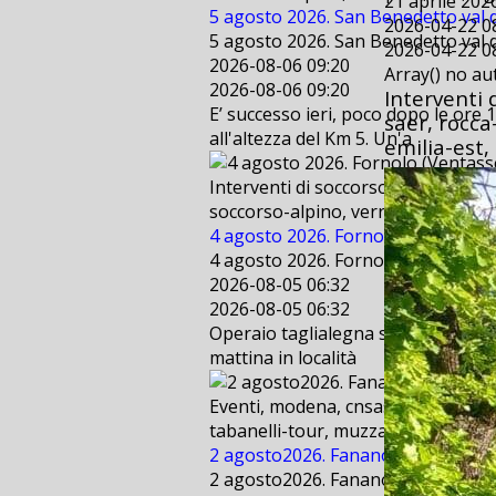
21 aprile 202
5 agosto 2026. San Benedetto val d
2026-04-22 0
5 agosto 2026. San Benedetto val d
2026-04-22 0
2026-08-06 09:20
Array() no a
2026-08-06 09:20
Interventi 
E’ successo ieri, poco dopo le ore 
saer, rocca
all'altezza del Km 5. Un'a
emilia-est,
Interventi di soccorso, 118, cnsas,
soccorso-alpino, verricello, 112, cr
4 agosto 2026. Fornolo (Ventasso - 
4 agosto 2026. Fornolo (Ventasso - 
2026-08-05 06:32
2026-08-05 06:32
Operaio taglialegna scivola per cir
mattina in località
Eventi, modena, cnsas, bologna, sae
tabanelli-tour, muzzarelli, freestyl
2 agosto2026. Fanano (MO) . Suppo
2 agosto2026. Fanano (MO) . Suppo