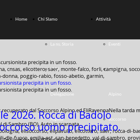
Home
Chi SIamo
Attività
La ns. Storia
Eventi
a, cnsas, elicottero, saer, monte-falco, forli, campigna, socc
XXV
Soccorso
lla-donna, poggio-rabio, fosso-abetio, garmin,
rsionista precipita in un fosso.
rsionista precipita in un fosso.
Delegazione
Alpino
: recuperato dal Soccorso Alpino ed EliRavennaNella tarda ma
ile 2026. Rocca di Badolo
Alpina
Soccorso
Soccorso uomo precipitato.
bologna, elisoccorso, elipavullo, elicottero, saer, rocca-di-ba
ili-dle-fuoco, emilia-est, san-benedetto, val-di-sambro, provi