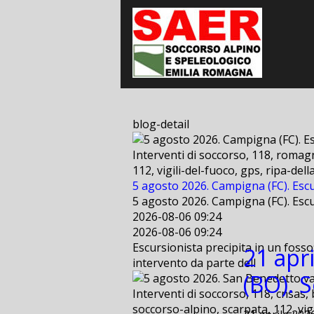
blog-detail
Interventi di soccorso, 118, romagn
112, vigili-del-fuoco, gps, ripa-de
5 agosto 2026. Campigna (FC). Escu
5 agosto 2026. Campigna (FC). Escu
2026-08-06 09:24
2026-08-06 09:24
Escursionista precipita in un fosso
21 apr
intervento da parte dell
(BO). 
Interventi di soccorso, 118, cnsas, 
soccorso-alpino, scarpata, 112, vig