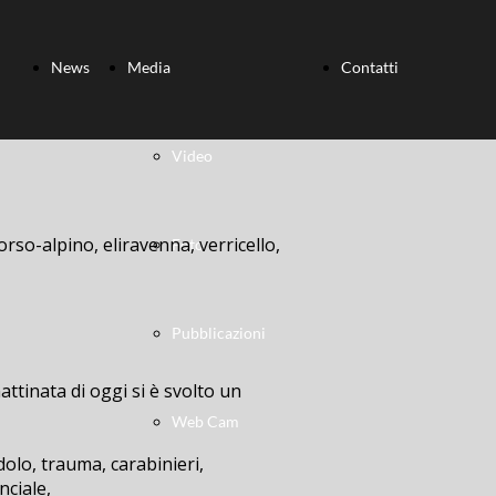
News
Media
Contatti
Video
orso-alpino, eliravenna, verricello,
Foto
Pubblicazioni
ttinata di oggi si è svolto un
Web Cam
dolo, trauma, carabinieri,
nciale,