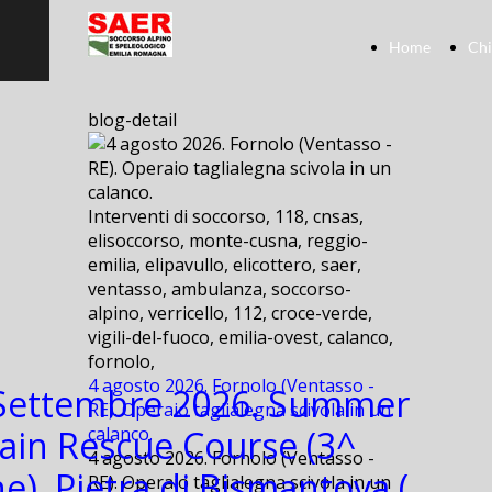
Home
Chi
blog-detail
Interventi di soccorso, 118, cnsas,
elisoccorso, monte-cusna, reggio-
emilia, elipavullo, elicottero, saer,
ventasso, ambulanza, soccorso-
alpino, verricello, 112, croce-verde,
vigili-del-fuoco, emilia-ovest, calanco,
fornolo,
4 agosto 2026. Fornolo (Ventasso -
 Settembre 2026. Summer
RE). Operaio taglialegna scivola in un
in Rescue Course (3^
calanco.
4 agosto 2026. Fornolo (Ventasso -
e). Pietra di Bismantova (
RE). Operaio taglialegna scivola in un