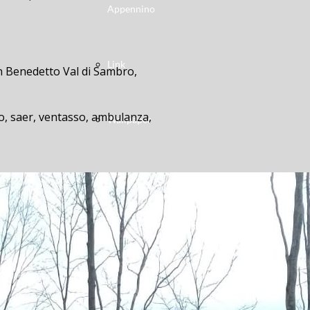
Appennino
Link
an Benedetto Val di Sambro,
ero, saer, ventasso, ambulanza,
Wallpaper
ulloL’incidente è avvenuto questa
-in-belvedere, duca-degli-abruzzi,