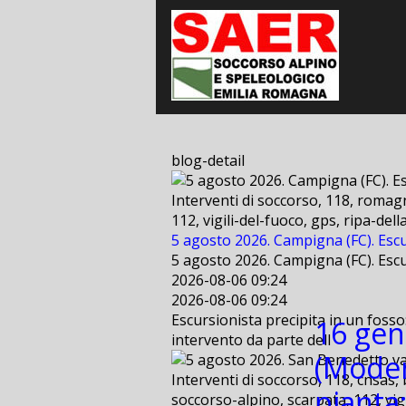
blog-detail
Interventi di soccorso, 118, romagn
112, vigili-del-fuoco, gps, ripa-de
5 agosto 2026. Campigna (FC). Escu
5 agosto 2026. Campigna (FC). Escu
2026-08-06 09:24
2026-08-06 09:24
Escursionista precipita in un fosso
16 gen
intervento da parte dell
(Moden
Interventi di soccorso, 118, cnsas, 
pianta;
soccorso-alpino, scarpata, 112, vig