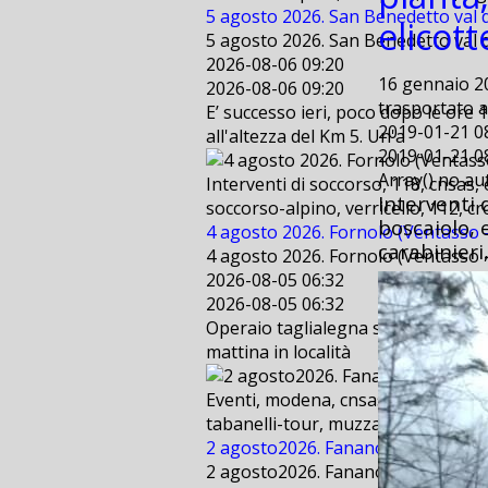
5 agosto 2026. San Benedetto val d
elicott
5 agosto 2026. San Benedetto val d
2026-08-06 09:20
16 gennaio 20
2026-08-06 09:20
trasportato al
E’ successo ieri, poco dopo le ore 
2019-01-21 0
all'altezza del Km 5. Un'a
2019-01-21 0
Array() no a
Interventi di soccorso, 118, cnsas,
Interventi 
soccorso-alpino, verricello, 112, cr
boscaiolo, 
4 agosto 2026. Fornolo (Ventasso - 
carabinieri
4 agosto 2026. Fornolo (Ventasso - 
2026-08-05 06:32
2026-08-05 06:32
Operaio taglialegna scivola per cir
mattina in località
Eventi, modena, cnsas, bologna, sae
tabanelli-tour, muzzarelli, freestyl
2 agosto2026. Fanano (MO) . Suppo
2 agosto2026. Fanano (MO) . Suppo