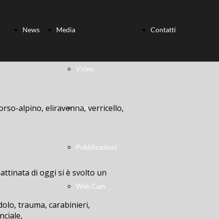
News
Media
Contatti
Video
orso-alpino, eliravenna, verricello,
Foto
Pubblicazioni
ttinata di oggi si è svolto un
Web Cam
dolo, trauma, carabinieri,
nciale,