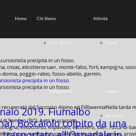
Home
Chi SIamo
Attività
La ns. Storia
Eventi
a, cnsas, elicottero, saer, monte-falco, forli, campigna, socc
XXV
Soccorso
lla-donna, poggio-rabio, fosso-abetio, garmin,
rsionista precipita in un fosso.
rsionista precipita in un fosso.
Delegazione
Alpino
: recuperato dal Soccorso Alpino ed EliRavennaNella tarda ma
naio 2019. Fiumalbo
Alpina
Soccorso
a). Boscaiolo colpito da una
bologna, elisoccorso, elipavullo, elicottero, saer, rocca-di-ba
 trasportato all'Ospedale in
ili-dle-fuoco, emilia-est, san-benedetto, val-di-sambro, provi