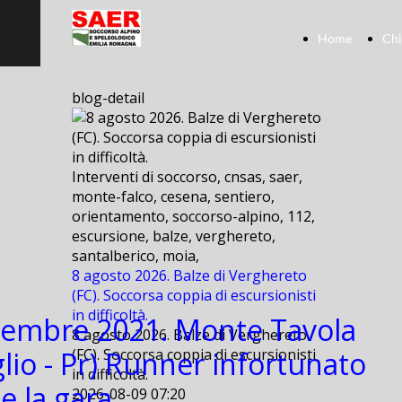
Home
Chi
blog-detail
Interventi di soccorso, cnsas, saer,
monte-falco, cesena, sentiero,
orientamento, soccorso-alpino, 112,
escursione, balze, verghereto,
santalberico, moia,
8 agosto 2026. Balze di Verghereto
(FC). Soccorsa coppia di escursionisti
in difficoltà.
tembre 2021. Monte Tavola
8 agosto 2026. Balze di Verghereto
glio - Pr) Runner infortunato
(FC). Soccorsa coppia di escursionisti
in difficoltà.
e la gara
2026-08-09 07:20