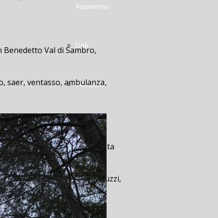
Appennino
Link
an Benedetto Val di Sambro,
ero, saer, ventasso, ambulanza,
Wallpaper
ulloL’incidente è avvenuto questa
-in-belvedere, duca-degli-abruzzi,