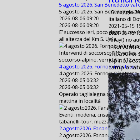
5 agosto 2026. San Benedetto val d
5 agosto 2026. San Benedetto val d
15 maggio 20
2026-08-06 09:20
italiano di Do
2026-08-06 09:20
2021-05-15 1
E’ successo ieri, poco dopo le ore 
2021-05-15 1
all'altezza del Km 5. Un'a
Array() no a
Interventi 
elipavullo,
Interventi di soccorso, 118, cnsas,
alpino, ses
soccorso-alpino, verricello, 112, cr
campionato
4 agosto 2026. Fornolo (Ventasso - 
4 agosto 2026. Fornolo (Ventasso - 
2026-08-05 06:32
2026-08-05 06:32
Operaio taglialegna scivola per cir
mattina in località
Eventi, modena, cnsas, bologna, sae
tabanelli-tour, muzzarelli, freestyl
2 agosto2026. Fanano (MO) . Suppo
2 agosto2026. Fanano (MO) . Suppo