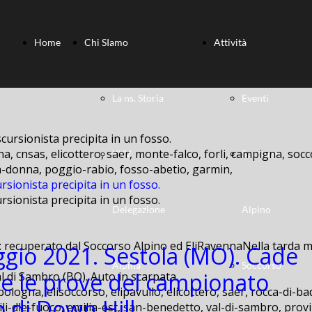
Home
Chi SIamo
Attività
La ns. Storia
Eventi
a, cnsas, elicottero, saer, monte-falco, forli, campigna, socc
XXV
Soccorso
lla-donna, poggio-rabio, fosso-abetio, garmin,
rsionista precipita in un fosso.
rsionista precipita in un fosso.
Delegazione
Alpino
: recuperato dal Soccorso Alpino ed EliRavennaNella tarda ma
gio 2021. Sestola (MO). Cade
Alpina
Soccorso
e le prove del campionato
bologna, elisoccorso, elipavullo, elicottero, saer, rocca-di-ba
o di Down Hill
ili-dle-fuoco, emilia-est, san-benedetto, val-di-sambro, provi