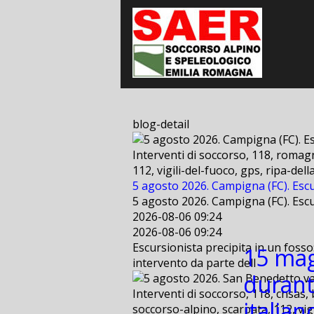
blog-detail
Interventi di soccorso, 118, romagn
112, vigili-del-fuoco, gps, ripa-de
5 agosto 2026. Campigna (FC). Escu
5 agosto 2026. Campigna (FC). Escu
2026-08-06 09:24
2026-08-06 09:24
Escursionista precipita in un fosso
15 mag
intervento da parte dell
durant
Interventi di soccorso, 118, cnsas, 
italian
soccorso-alpino, scarpata, 112, vig