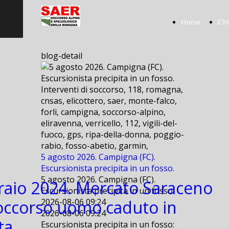
Home
Chi
blog-detail
Interventi di soccorso, 118, romagna,
cnsas, elicottero, saer, monte-falco,
forli, campigna, soccorso-alpino,
eliravenna, verricello, 112, vigili-del-
fuoco, gps, ripa-della-donna, poggio-
rabio, fosso-abetio, garmin,
5 agosto 2026. Campigna (FC).
Escursionista precipita in un fosso.
5 agosto 2026. Campigna (FC).
raio 2024. Mercato Saraceno
Escursionista precipita in un fosso.
Soccorso uomo caduto in
2026-08-06 09:24
2026-08-06 09:24
ta.
Escursionista precipita in un fosso: