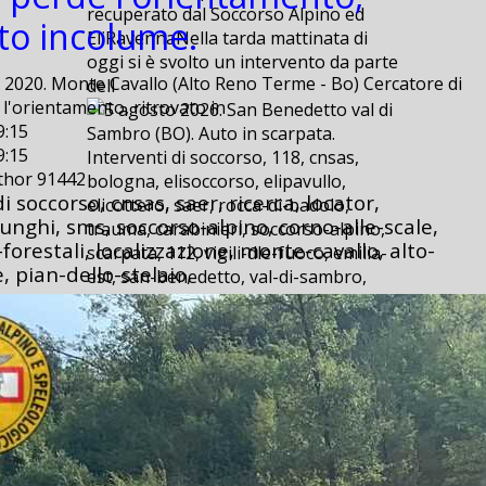
recuperato dal Soccorso Alpino ed
ato incolume.
EliRavennaNella tarda mattinata di
oggi si è svolto un intervento da parte
2020. Monte Cavallo (Alto Reno Terme - Bo) Cercatore di
dell
l'orientamento, ritrovato in
9:15
9:15
Interventi di soccorso, 118, cnsas,
uthor 91442
bologna, elisoccorso, elipavullo,
i soccorso, cnsas, saer, ricerca, locator,
elicottero, saer, rocca-di-badolo,
funghi, sms, soccorso-alpino, corno-alle-scale,
trauma, carabinieri, soccorso-alpino,
-forestali, localizzazione, monte-cavallo, alto-
scarpata, 112, vigili-dle-fuoco, emilia-
 pian-dello-stelaio,
est, san-benedetto, val-di-sambro,
provinciale,
5 agosto 2026. San Benedetto val di
Sambro (BO). Auto in scarpata.
5 agosto 2026. San Benedetto val di
Sambro (BO). Auto in scarpata.
2026-08-06 09:20
2026-08-06 09:20
E’ successo ieri, poco dopo le ore 15,