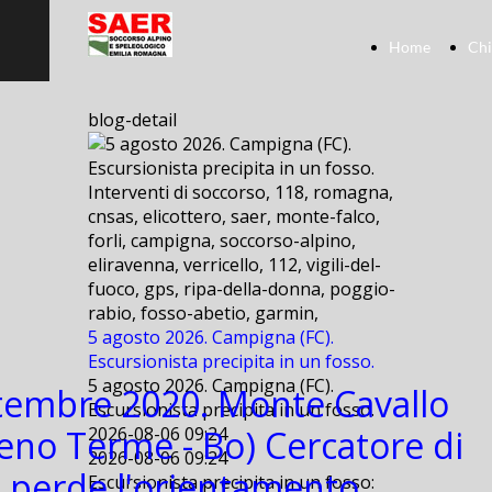
Home
Chi
blog-detail
Interventi di soccorso, 118, romagna,
cnsas, elicottero, saer, monte-falco,
forli, campigna, soccorso-alpino,
eliravenna, verricello, 112, vigili-del-
fuoco, gps, ripa-della-donna, poggio-
rabio, fosso-abetio, garmin,
5 agosto 2026. Campigna (FC).
Escursionista precipita in un fosso.
5 agosto 2026. Campigna (FC).
tembre 2020. Monte Cavallo
Escursionista precipita in un fosso.
Reno Terme - Bo) Cercatore di
2026-08-06 09:24
2026-08-06 09:24
 perde l'orientamento,
Escursionista precipita in un fosso: