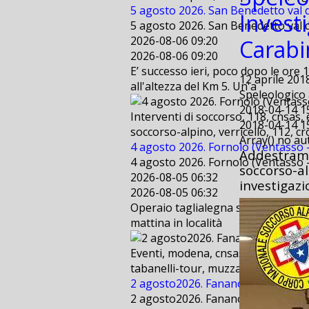
5 agosto 2026. San Benedetto val d
Investi
5 agosto 2026. San Benedetto val d
2026-08-06 09:20
Carabi
2026-08-06 09:20
E’ successo ieri, poco dopo le ore 
12 aprile 201
all'altezza del Km 5. Un'a
Speleologico 
2018-04-14 1
Interventi di soccorso, 118, cnsas,
2018-04-14 1
soccorso-alpino, verricello, 112, cr
Array() no a
4 agosto 2026. Fornolo (Ventasso - 
Addestramen
4 agosto 2026. Fornolo (Ventasso - 
soccorso-al
2026-08-05 06:32
investigazi
2026-08-05 06:32
Operaio taglialegna scivola per cir
mattina in località
Eventi, modena, cnsas, bologna, sae
tabanelli-tour, muzzarelli, freestyl
2 agosto2026. Fanano (MO) . Suppo
2 agosto2026. Fanano (MO) . Suppo