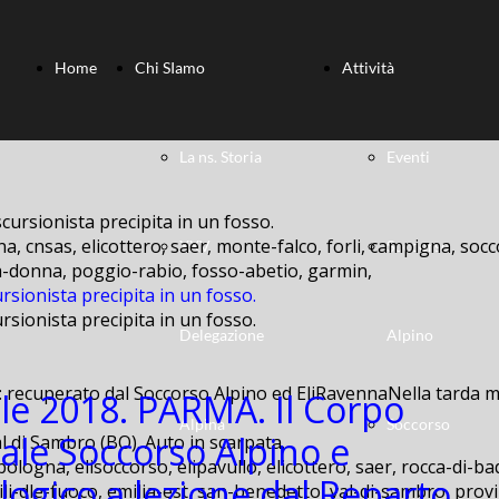
Home
Chi SIamo
Attività
La ns. Storia
Eventi
a, cnsas, elicottero, saer, monte-falco, forli, campigna, socc
XXV
Soccorso
lla-donna, poggio-rabio, fosso-abetio, garmin,
rsionista precipita in un fosso.
rsionista precipita in un fosso.
Delegazione
Alpino
: recuperato dal Soccorso Alpino ed EliRavennaNella tarda ma
ile 2018. PARMA. Il Corpo
Alpina
Soccorso
ale Soccorso Alpino e
bologna, elisoccorso, elipavullo, elicottero, saer, rocca-di-ba
logico a lezione dal Reparto
ili-dle-fuoco, emilia-est, san-benedetto, val-di-sambro, provi