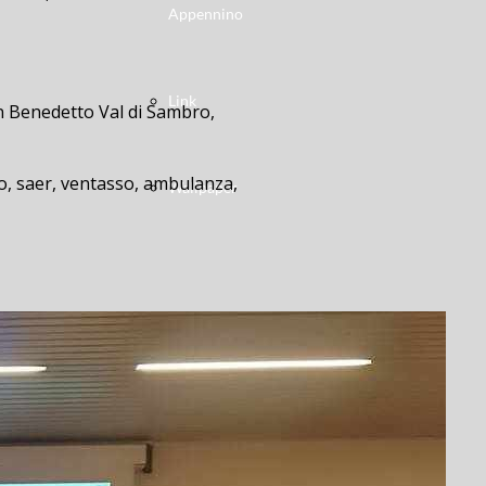
Appennino
Link
an Benedetto Val di Sambro,
ero, saer, ventasso, ambulanza,
Wallpaper
ulloL’incidente è avvenuto questa
-in-belvedere, duca-degli-abruzzi,