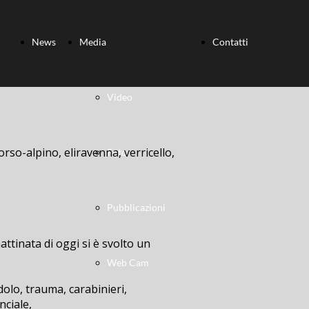
News
Media
Contatti
Video
orso-alpino, eliravenna, verricello,
Foto
Pubblicazioni
ttinata di oggi si è svolto un
Web Cam
dolo, trauma, carabinieri,
nciale,