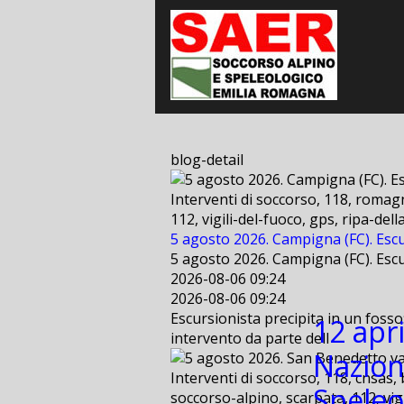
blog-detail
Interventi di soccorso, 118, romagn
112, vigili-del-fuoco, gps, ripa-de
5 agosto 2026. Campigna (FC). Escu
5 agosto 2026. Campigna (FC). Escu
2026-08-06 09:24
2026-08-06 09:24
Escursionista precipita in un fosso
12 apr
intervento da parte dell
Nazion
Interventi di soccorso, 118, cnsas, 
Speleo
soccorso-alpino, scarpata, 112, vig