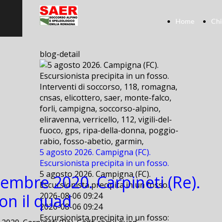
Home
Chi
blog-detail
Interventi di soccorso, 118, romagna,
cnsas, elicottero, saer, monte-falco,
forli, campigna, soccorso-alpino,
eliravenna, verricello, 112, vigili-del-
fuoco, gps, ripa-della-donna, poggio-
rabio, fosso-abetio, garmin,
5 agosto 2026. Campigna (FC).
Escursionista precipita in un fosso.
5 agosto 2026. Campigna (FC).
tembre 2020. Carpineti (Re).
Escursionista precipita in un fosso.
on il quad
2026-08-06 09:24
2026-08-06 09:24
Escursionista precipita in un fosso: