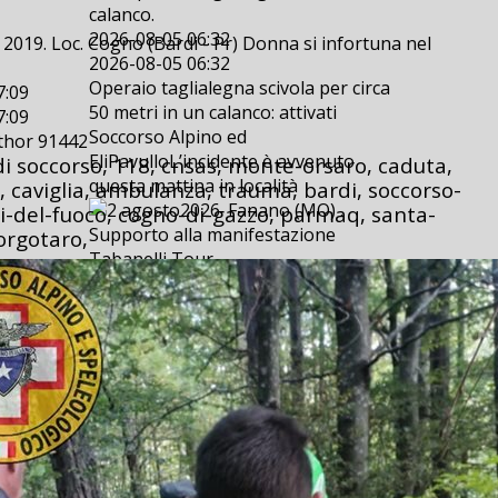
calanco.
2026-08-05 06:32
2019. Loc. Cogno (Bardi - Pr) Donna si infortuna nel
2026-08-05 06:32
Operaio taglialegna scivola per circa
7:09
50 metri in un calanco: attivati
7:09
Soccorso Alpino ed
uthor 91442
EliPavulloL’incidente è avvenuto
di soccorso, 118, cnsas, monte-orsaro, caduta,
questa mattina in località
, caviglia, ambulanza, trauma, bardi, soccorso-
ili-del-fuoco, cogno-di-gazzo, parmaq, santa-
orgotaro,
Eventi, modena, cnsas, bologna, saer,
cai, soccorso-alpino, assistenza,
fanano, sestola, lizzano-in-belvedere,
duca-degli-abruzzi, tabanelli-tour,
muzzarelli, freestyle, interxgames, sisi,
2 agosto2026. Fanano (MO) . Supporto
alla manifestazione Tabanelli Tour.
2 agosto2026. Fanano (MO) . Supporto
alla manifestazione Tabanelli Tour.