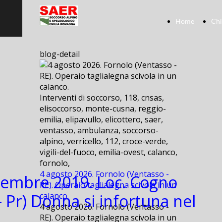
Home
Chi
blog-detail
Interventi di soccorso, 118, cnsas,
elisoccorso, monte-cusna, reggio-
emilia, elipavullo, elicottero, saer,
ventasso, ambulanza, soccorso-
alpino, verricello, 112, croce-verde,
vigili-del-fuoco, emilia-ovest, calanco,
fornolo,
4 agosto 2026. Fornolo (Ventasso -
tembre 2019. Loc. Cogno
RE). Operaio taglialegna scivola in un
- Pr) Donna si infortuna nel
calanco.
4 agosto 2026. Fornolo (Ventasso -
RE). Operaio taglialegna scivola in un