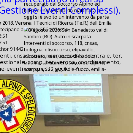
recuperato dal Soccorso Alpino ed
Gestione Eventi Complessi).
EliRavennaNella tarda mattinata di
oggi si è svolto un intervento da parte
2018. Verona. I Tecnici di Ricerca (Te.R.) dell'Emilia
dell
ecipano al corso GECo (Gestio
3:51
3:51
Interventi di soccorso, 118, cnsas,
uthor 91442
bologna, elisoccorso, elipavullo,
ti, cnsas, saer, ricerca, tecnici, centrale, ter,
elicottero, saer, rocca-di-badolo,
gestionale, computer, verona, coordinamento,
trauma, carabinieri, soccorso-alpino,
ne-eventi-complessi, geco,
scarpata, 112, vigili-dle-fuoco, emilia-
est, san-benedetto, val-di-sambro,
provinciale,
5 agosto 2026. San Benedetto val di
Sambro (BO). Auto in scarpata.
5 agosto 2026. San Benedetto val di
Sambro (BO). Auto in scarpata.
2026-08-06 09:20
2026-08-06 09:20
E’ successo ieri, poco dopo le ore 15,