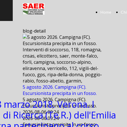
Home
Chi
blog-detail
Interventi di soccorso, 118, romagna,
cnsas, elicottero, saer, monte-falco,
forli, campigna, soccorso-alpino,
eliravenna, verricello, 112, vigili-del-
fuoco, gps, ripa-della-donna, poggio-
rabio, fosso-abetio, garmin,
5 agosto 2026. Campigna (FC).
Escursionista precipita in un fosso.
5 agosto 2026. Campigna (FC).
8 marzo 2018. Verona. I
Escursionista precipita in un fosso.
 di Ricerca (Te.R.) dell'Emilia
2026-08-06 09:24
2026-08-06 09:24
a partecipano al corso
Escursionista precipita in un fosso: