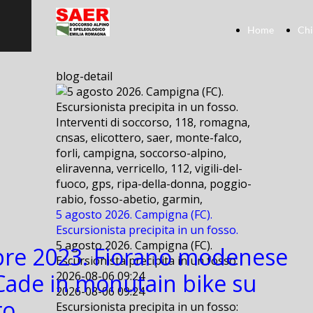
Home
Chi
blog-detail
Interventi di soccorso, 118, romagna,
cnsas, elicottero, saer, monte-falco,
forli, campigna, soccorso-alpino,
eliravenna, verricello, 112, vigili-del-
fuoco, gps, ripa-della-donna, poggio-
rabio, fosso-abetio, garmin,
5 agosto 2026. Campigna (FC).
Escursionista precipita in un fosso.
5 agosto 2026. Campigna (FC).
bre 2023. Fiorano modenese
Escursionista precipita in un fosso.
Cade in monutain bike su
2026-08-06 09:24
2026-08-06 09:24
o..
Escursionista precipita in un fosso: