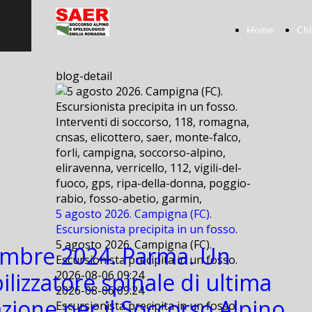
Home
Chi
blog-detail
Interventi di soccorso, 118, romagna,
cnsas, elicottero, saer, monte-falco,
forli, campigna, soccorso-alpino,
eliravenna, verricello, 112, vigili-del-
fuoco, gps, ripa-della-donna, poggio-
rabio, fosso-abetio, garmin,
5 agosto 2026. Campigna (FC).
Escursionista precipita in un fosso.
5 agosto 2026. Campigna (FC).
mbre 2024. Parma. Un
Escursionista precipita in un fosso.
lizzatore spinale di ultima
2026-08-06 09:24
2026-08-06 09:24
zione per il Soccorso Alpino
Escursionista precipita in un fosso: