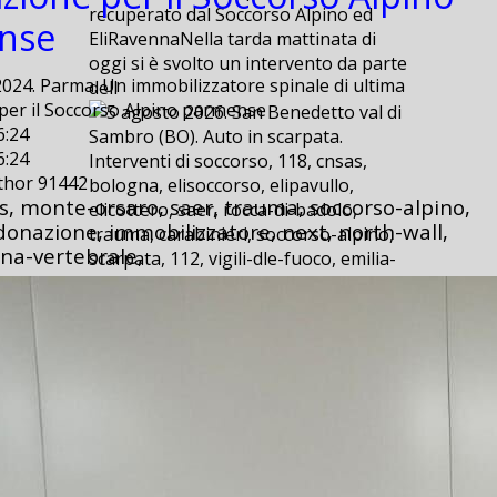
recuperato dal Soccorso Alpino ed
nse
EliRavennaNella tarda mattinata di
oggi si è svolto un intervento da parte
24. Parma. Un immobilizzatore spinale di ultima
dell
per il Soccorso Alpino parmense
6:24
6:24
Interventi di soccorso, 118, cnsas,
uthor 91442
bologna, elisoccorso, elipavullo,
s, monte-orsaro, saer, trauma, soccorso-alpino,
elicottero, saer, rocca-di-badolo,
onazione, immobilizzatore, next, north-wall,
trauma, carabinieri, soccorso-alpino,
nna-vertebrale,
scarpata, 112, vigili-dle-fuoco, emilia-
est, san-benedetto, val-di-sambro,
provinciale,
5 agosto 2026. San Benedetto val di
Sambro (BO). Auto in scarpata.
5 agosto 2026. San Benedetto val di
Sambro (BO). Auto in scarpata.
2026-08-06 09:20
2026-08-06 09:20
E’ successo ieri, poco dopo le ore 15,