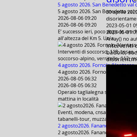
5 agosto 2026. San Benedetto val d
5 agosto 2026. San Benedetto val d
30 aprile 202
2026-08-06 09:20
disorientame
2026-08-06 09:20
2023-05-01 0
E’ successo ieri, poco dopo le ore 
2023-05-01 0
all'altezza del Km 5. Un'a
Array() no a
Interventi 
badolo, socc
Interventi di soccorso, 118, cnsas,
disorientme
soccorso-alpino, verricello, 112, cr
4 agosto 2026. Fornolo (Ventasso - 
4 agosto 2026. Fornolo (Ventasso - 
2026-08-05 06:32
2026-08-05 06:32
Operaio taglialegna scivola per cir
mattina in località
Eventi, modena, cnsas, bologna, sae
tabanelli-tour, muzzarelli, freestyl
2 agosto2026. Fanano (MO) . Suppo
2 agosto2026. Fanano (MO) . Suppo