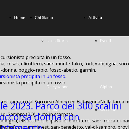
Home
Chi SIamo
Attività
La ns. Storia
Eventi
a, cnsas, elicottero, saer, monte-falco, forli, campigna, socc
XXV
Soccorso
lla-donna, poggio-rabio, fosso-abetio, garmin,
rsionista precipita in un fosso.
rsionista precipita in un fosso.
Delegazione
Alpino
: recuperato dal Soccorso Alpino ed EliRavennaNella tarda ma
le 2023. Parco dei 300 scalini
Alpina
Soccorso
Soccorsa donna con
bologna, elisoccorso, elipavullo, elicottero, saer, rocca-di-ba
entamento.
ili-dle-fuoco, emilia-est, san-benedetto, val-di-sambro, provi