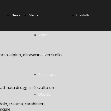
News
Media
Contatti
Video
orso-alpino, eliravenna, verricello,
Foto
Pubblicazioni
ttinata di oggi si è svolto un
Web Cam
dolo, trauma, carabinieri,
nciale,