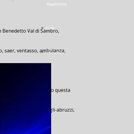
Appennino
Link
an Benedetto Val di Sambro,
ero, saer, ventasso, ambulanza,
Wallpaper
ulloL’incidente è avvenuto questa
-in-belvedere, duca-degli-abruzzi,