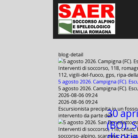
blog-detail
Interventi di soccorso, 118, romagn
112, vigili-del-fuoco, gps, ripa-de
5 agosto 2026. Campigna (FC). Escu
5 agosto 2026. Campigna (FC). Escu
2026-08-06 09:24
2026-08-06 09:24
Escursionista precipita in un fosso
30 apri
intervento da parte dell
(BO). 
Interventi di soccorso, 118, cnsas, 
disori
soccorso-alpino, scarpata, 112, vig