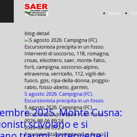
Home
Chi
blog-detail
Interventi di soccorso, 118, romagna,
cnsas, elicottero, saer, monte-falco,
forli, campigna, soccorso-alpino,
eliravenna, verricello, 112, vigili-del-
fuoco, gps, ripa-della-donna, poggio-
rabio, fosso-abetio, garmin,
5 agosto 2026. Campigna (FC).
Escursionista precipita in un fosso.
5 agosto 2026. Campigna (FC).
embre 2025. Monte Cusna:
Escursionista precipita in un fosso.
onisti scivolano e si
2026-08-06 09:24
2026-08-06 09:24
ano traumi. Interviene il
Escursionista precipita in un fosso: