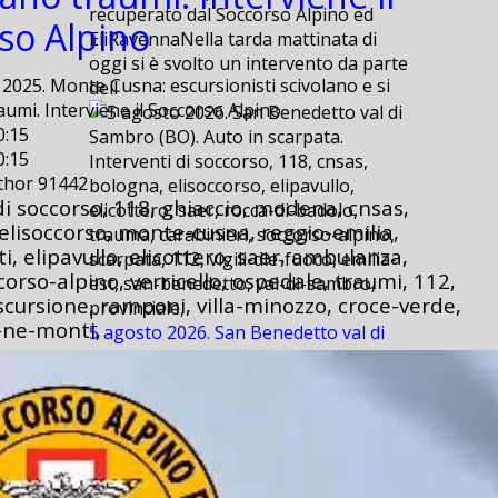
recuperato dal Soccorso Alpino ed
so Alpino
EliRavennaNella tarda mattinata di
oggi si è svolto un intervento da parte
025. Monte Cusna: escursionisti scivolano e si
dell
umi. Interviene il Soccorso Alpino
0:15
0:15
Interventi di soccorso, 118, cnsas,
uthor 91442
bologna, elisoccorso, elipavullo,
di soccorso, 118, ghiaccio, modena, cnsas,
elicottero, saer, rocca-di-badolo,
elisoccorso, monte-cusna, reggio-emilia,
trauma, carabinieri, soccorso-alpino,
ti, elipavullo, elicottero, saer, ambulanza,
scarpata, 112, vigili-dle-fuoco, emilia-
corso-alpino, verricello, ospedale, traumi, 112,
est, san-benedetto, val-di-sambro,
scursione, ramponi, villa-minozzo, croce-verde,
provinciale,
-ne-monti,
5 agosto 2026. San Benedetto val di
Sambro (BO). Auto in scarpata.
5 agosto 2026. San Benedetto val di
Sambro (BO). Auto in scarpata.
2026-08-06 09:20
2026-08-06 09:20
E’ successo ieri, poco dopo le ore 15,