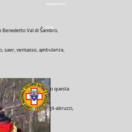
Appennino
Link
an Benedetto Val di Sambro,
ero, saer, ventasso, ambulanza,
Wallpaper
ulloL’incidente è avvenuto questa
-in-belvedere, duca-degli-abruzzi,