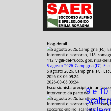
blog-detail
Interventi di soccorso, 118, romagn
112, vigili-del-fuoco, gps, ripa-de
5 agosto 2026. Campigna (FC). Escu
5 agosto 2026. Campigna (FC). Escu
2026-08-06 09:24
2026-08-06 09:24
Escursionista precipita in un fosso
9 e 10
intervento da parte dell
Scale (
Interventi di soccorso, 118, cnsas, 
insiem
soccorso-alpino, scarpata, 112, vig