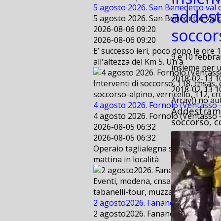
5 agosto 2026. San Benedetto val d
addest
5 agosto 2026. San Benedetto val d
2026-08-06 09:20
soccor
2026-08-06 09:20
E’ successo ieri, poco dopo le ore 
9 e 10 febbrai
all'altezza del Km 5. Un'a
insieme per 
2018-02-13 1
Interventi di soccorso, 118, cnsas,
2018-02-13 1
soccorso-alpino, verricello, 112, cr
Array() no a
4 agosto 2026. Fornolo (Ventasso - 
Addestramen
4 agosto 2026. Fornolo (Ventasso - 
soccorso, c
2026-08-05 06:32
2026-08-05 06:32
Operaio taglialegna scivola per cir
mattina in località
Eventi, modena, cnsas, bologna, sae
tabanelli-tour, muzzarelli, freestyl
2 agosto2026. Fanano (MO) . Suppo
2 agosto2026. Fanano (MO) . Suppo