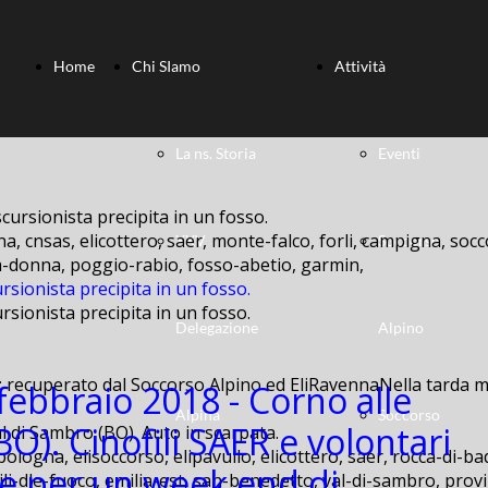
Home
Chi SIamo
Attività
La ns. Storia
Eventi
a, cnsas, elicottero, saer, monte-falco, forli, campigna, socc
XXV
Soccorso
lla-donna, poggio-rabio, fosso-abetio, garmin,
rsionista precipita in un fosso.
rsionista precipita in un fosso.
Delegazione
Alpino
: recuperato dal Soccorso Alpino ed EliRavennaNella tarda ma
 febbraio 2018 - Corno alle
Alpina
Soccorso
BO). Cinofili SAER e volontari
bologna, elisoccorso, elipavullo, elicottero, saer, rocca-di-ba
e per un week end di
ili-dle-fuoco, emilia-est, san-benedetto, val-di-sambro, provi