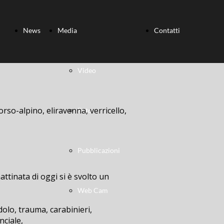
News
Media
Contatti
Video
orso-alpino, eliravenna, verricello,
Foto
Pubblicazioni
ttinata di oggi si è svolto un
Web Cam
dolo, trauma, carabinieri,
nciale,