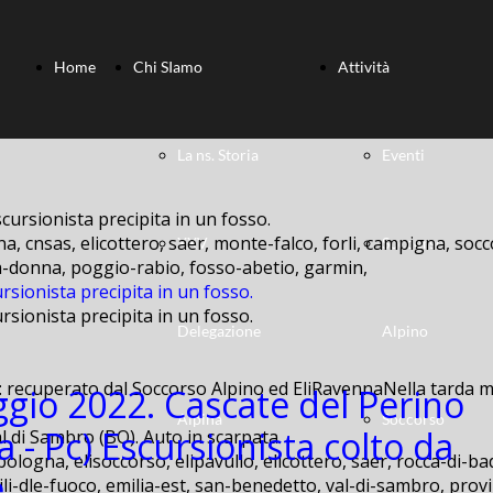
Home
Chi SIamo
Attività
La ns. Storia
Eventi
a, cnsas, elicottero, saer, monte-falco, forli, campigna, socc
XXV
Soccorso
lla-donna, poggio-rabio, fosso-abetio, garmin,
rsionista precipita in un fosso.
rsionista precipita in un fosso.
Delegazione
Alpino
: recuperato dal Soccorso Alpino ed EliRavennaNella tarda ma
gio 2022. Cascate del Perino
Alpina
Soccorso
a - Pc) Escursionista colto da
bologna, elisoccorso, elipavullo, elicottero, saer, rocca-di-ba
.
ili-dle-fuoco, emilia-est, san-benedetto, val-di-sambro, provi