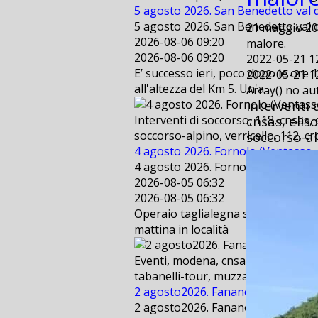
5 agosto 2026. San Benedetto val d
5 agosto 2026. San Benedetto val d
21 maggio 202
2026-08-06 09:20
malore.
2026-08-06 09:20
2022-05-21 1
E’ successo ieri, poco dopo le ore 
2022-05-21 1
all'altezza del Km 5. Un'a
Array() no a
Interventi 
cnsas, elis
Interventi di soccorso, 118, cnsas,
soccorso-al
soccorso-alpino, verricello, 112, cr
4 agosto 2026. Fornolo (Ventasso - 
4 agosto 2026. Fornolo (Ventasso - 
2026-08-05 06:32
2026-08-05 06:32
Operaio taglialegna scivola per cir
mattina in località
Eventi, modena, cnsas, bologna, sae
tabanelli-tour, muzzarelli, freestyl
2 agosto2026. Fanano (MO) . Suppo
2 agosto2026. Fanano (MO) . Suppo