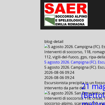
blog-detail
Interventi di soccorso, 118, romagn
112, vigili-del-fuoco, gps, ripa-de
5 agosto 2026. Campigna (FC). Escu
5 agosto 2026. Campigna (FC). Escu
2026-08-06 09:24
2026-08-06 09:24
Escursionista precipita in un fosso
21 mag
intervento da parte dell
(Bettol
Interventi di soccorso, 118, cnsas, 
malore
soccorso-alpino, scarpata, 112, vig