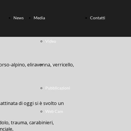
News
Media
Contatti
Video
orso-alpino, eliravenna, verricello,
Foto
Pubblicazioni
ttinata di oggi si è svolto un
Web Cam
dolo, trauma, carabinieri,
nciale,