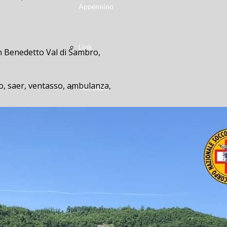
Appennino
Link
an Benedetto Val di Sambro,
ero, saer, ventasso, ambulanza,
Wallpaper
ulloL’incidente è avvenuto questa
-in-belvedere, duca-degli-abruzzi,