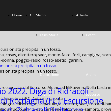
Home
Chi SIamo
Attività
La ns. Storia
Eventi
a, cnsas, elicottero, saer, monte-falco, forli, campigna, socc
XXV
Soccorso
lla-donna, poggio-rabio, fosso-abetio, garmin,
rsionista precipita in un fosso.
rsionista precipita in un fosso.
Delegazione
Alpino
: recuperato dal Soccorso Alpino ed EliRavennaNella tarda ma
io 2022. Diga di Ridracoli -
Alpina
Soccorso
di Romagna (FC). Escursione
bologna, elisoccorso, elipavullo, elicottero, saer, rocca-di-ba
ga di Ridracoli finita con
ili-dle-fuoco, emilia-est, san-benedetto, val-di-sambro, provi