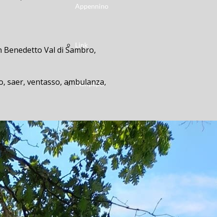
Appennino
Link
an Benedetto Val di Sambro,
ero, saer, ventasso, ambulanza,
Wallpaper
ulloL’incidente è avvenuto questa
-in-belvedere, duca-degli-abruzzi,