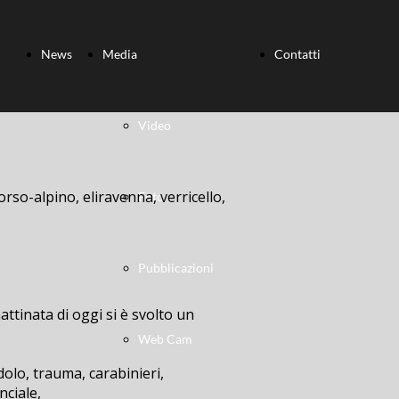
News
Media
Contatti
Video
orso-alpino, eliravenna, verricello,
Foto
Pubblicazioni
ttinata di oggi si è svolto un
Web Cam
dolo, trauma, carabinieri,
nciale,