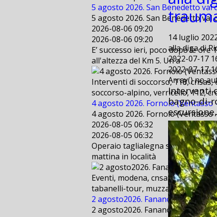
5 agosto 2026. San Benedetto val d
traum
5 agosto 2026. San Benedetto val d
2026-08-06 09:20
14 luglio 202
2026-08-06 09:20
alla diga di R
E’ successo ieri, poco dopo le ore 
2022-07-17 1
all'altezza del Km 5. Un'a
2022-07-17 1
Array() no a
Interventi di soccorso, 118, cnsas,
Interventi 
soccorso-alpino, verricello, 112, cr
bagno-di-r
4 agosto 2026. Fornolo (Ventasso - 
escursione,
4 agosto 2026. Fornolo (Ventasso - 
2026-08-05 06:32
2026-08-05 06:32
Operaio taglialegna scivola per cir
mattina in località
Eventi, modena, cnsas, bologna, sae
tabanelli-tour, muzzarelli, freestyl
2 agosto2026. Fanano (MO) . Suppo
2 agosto2026. Fanano (MO) . Suppo