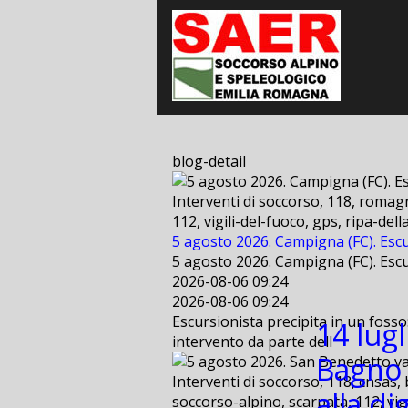
blog-detail
Interventi di soccorso, 118, romagn
112, vigili-del-fuoco, gps, ripa-de
5 agosto 2026. Campigna (FC). Escu
5 agosto 2026. Campigna (FC). Escu
2026-08-06 09:24
2026-08-06 09:24
Escursionista precipita in un fosso
14 lugl
intervento da parte dell
Bagno 
Interventi di soccorso, 118, cnsas, 
alla di
soccorso-alpino, scarpata, 112, vig