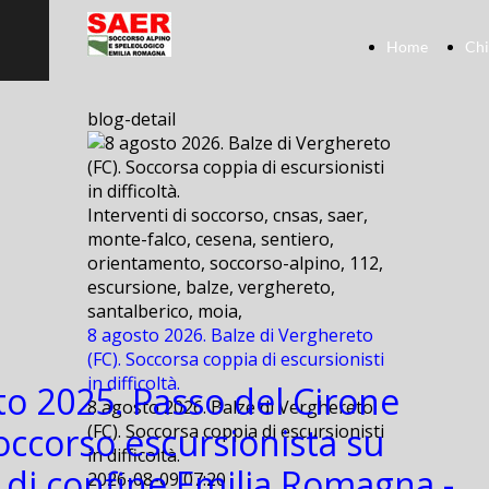
Home
Chi
blog-detail
Interventi di soccorso, cnsas, saer,
monte-falco, cesena, sentiero,
orientamento, soccorso-alpino, 112,
escursione, balze, verghereto,
santalberico, moia,
8 agosto 2026. Balze di Verghereto
(FC). Soccorsa coppia di escursionisti
in difficoltà.
to 2025. Passo del Cirone
8 agosto 2026. Balze di Verghereto
Soccorso escursionista su
(FC). Soccorsa coppia di escursionisti
in difficoltà.
e di confine Emilia Romagna -
2026-08-09 07:20