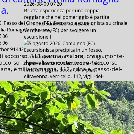
2026-08-09 07:20
a.
Brutta esperienza per una coppia
reggiana che nel pomeriggio è partita
. Passo del Cirone (PR). Soccorso escursionista su crinale
dall’hotel Sant’Alberico (Balze di
ilia Romagna - Toscana.
Verghereto, FC) per svolgere un
6:06
escursione l
6:06
uthor 91442
di soccorso, 118, parma, malore, cnsas, monte-
Interventi di soccorso, 118, romagna,
occorso, elipavullo, elicottero, saer, soccorso-
cnsas, elicottero, saer, monte-falco,
cana, emilia-romagna, 112, crinale, passo-del-
forli, campigna, soccorso-alpino,
eliravenna, verricello, 112, vigili-del-
fuoco, gps, ripa-della-donna, poggio-
rabio, fosso-abetio, garmin,
5 agosto 2026. Campigna (FC).
Escursionista precipita in un fosso.
5 agosto 2026. Campigna (FC).
Escursionista precipita in un fosso.
2026-08-06 09:24
2026-08-06 09:24