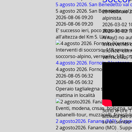
5 agosto 2026. San Benedetto val d
5 agosto 2026. San Benedetto val d
28 febbraio 2
2026-08-06 09:20
alpinista.
2026-08-06 09:20
2026-03-02 1
E’ successo ieri, poco dopo le ore 
2026-03-02 1
all'altezza del Km 5. Un'a
Array() no a
Interventi 
monte-cimo
Interventi di soccorso, 118, cnsas,
verricello,
soccorso-alpino, verricello, 112, cr
4 agosto 2026. Fornolo (Ventasso - 
4 agosto 2026. Fornolo (Ventasso - 
2026-08-05 06:32
2026-08-05 06:32
Operaio taglialegna scivola per cir
mattina in località
Eventi, modena, cnsas, bologna, sae
Sono le ore 
tabanelli-tour, muzzarelli, freestyl
attivata per 
2 agosto2026. Fanano (MO) . Suppo
su un sentier
2 agosto2026. Fanano (MO) . Suppo