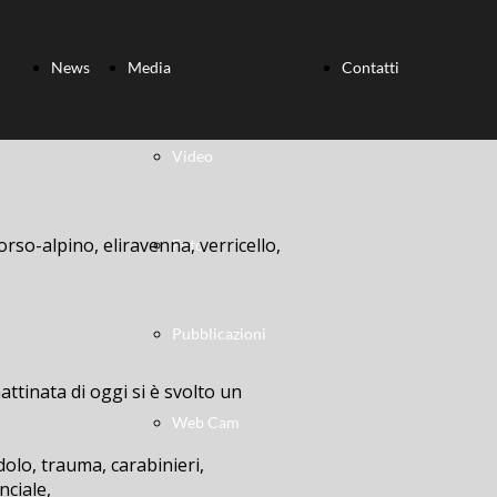
News
Media
Contatti
Video
orso-alpino, eliravenna, verricello,
Foto
Pubblicazioni
ttinata di oggi si è svolto un
Web Cam
dolo, trauma, carabinieri,
nciale,