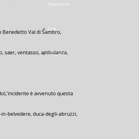
Appennino
Link
an Benedetto Val di Sambro,
ero, saer, ventasso, ambulanza,
Wallpaper
ulloL’incidente è avvenuto questa
-in-belvedere, duca-degli-abruzzi,