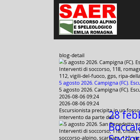
blog-detail
Interventi di soccorso, 118, romagn
112, vigili-del-fuoco, gps, ripa-de
5 agosto 2026. Campigna (FC). Escu
5 agosto 2026. Campigna (FC). Escu
2026-08-06 09:24
2026-08-06 09:24
Escursionista precipita in un fosso
28 feb
intervento da parte dell
Boccai
Interventi di soccorso, 118, cnsas, 
Soccors
soccorso-alpino, scarpata, 112, vig