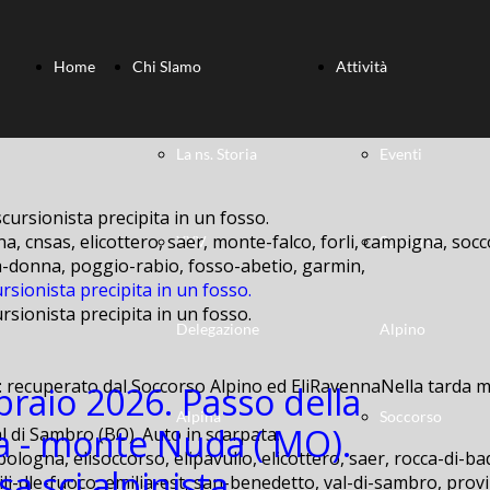
Home
Chi SIamo
Attività
La ns. Storia
Eventi
a, cnsas, elicottero, saer, monte-falco, forli, campigna, socc
XXV
Soccorso
lla-donna, poggio-rabio, fosso-abetio, garmin,
rsionista precipita in un fosso.
rsionista precipita in un fosso.
Delegazione
Alpino
: recuperato dal Soccorso Alpino ed EliRavennaNella tarda ma
braio 2026. Passo della
Alpina
Soccorso
a - monte Nuda ( MO).
bologna, elisoccorso, elipavullo, elicottero, saer, rocca-di-ba
a sci alpinista.
ili-dle-fuoco, emilia-est, san-benedetto, val-di-sambro, provi